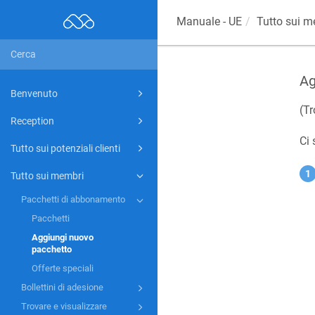
Manuale - UE
Tutto sui m
Ag
Benvenuto
(Tr
Reception
Ci 
Tutto sui potenziali clienti
Tutto sui membri
Pacchetti di abbonamento
Pacchetti
Aggiungi nuovo
pacchetto
Offerte speciali
Bollettini di adesione
Trovare e visualizzare