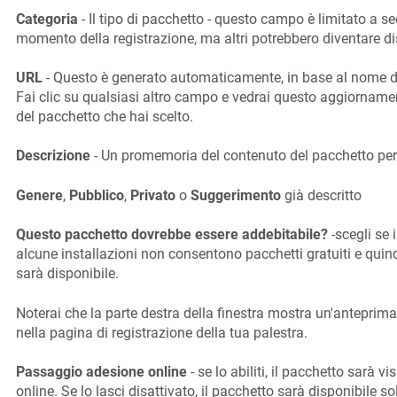
Categoria
- Il tipo di pacchetto - questo campo è limitato a sec
momento della registrazione, ma altri potrebbero diventare dis
URL
- Questo è generato automaticamente, in base al nome de
Fai clic su qualsiasi altro campo e vedrai questo aggiornam
del pacchetto che hai scelto.
Descrizione
- Un promemoria del contenuto del pacchetto per 
Genere
,
Pubblico
,
Privato
o
Suggerimento
già descritto
Questo pacchetto dovrebbe essere addebitabile?
-scegli se 
alcune installazioni non consentono pacchetti gratuiti e quin
sarà disponibile.
Noterai che la parte destra della finestra mostra un'anteprim
nella pagina di registrazione della tua palestra.
Passaggio adesione online
- se lo abiliti, il pacchetto sarà vi
online. Se lo lasci disattivato, il pacchetto sarà disponibile sol