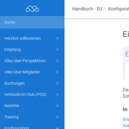
Handbuch - EU
Konfigura
E
Herzlich willkommen
Empfang
Alles über Perspektiven
Alles über Mitglieder
Buchungen
Das
Verkäufe im Club (POS)
So
Berichte
In
Training
Gru
Zus
Konfiguration