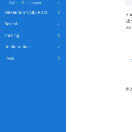
FAQs – Buchungen
Verkäufe im Club (POS)
Spe
kö
Berichte
Goo
Training
Konfiguration
FAQs
Z
© 