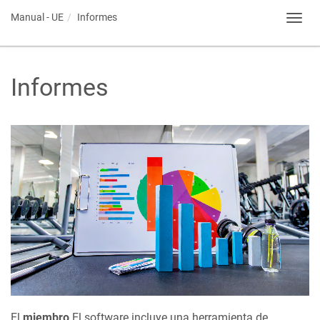
Manual - UE
Informes
Toggl
navig
Informes
El
miembro
El software incluye una herramienta de